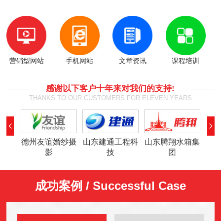
营销型网站
手机网站
文章资讯
课程培训
感谢以下客户十年来对我们的支持!
THANKS TO OUR CUSTOMERS FOR ELEVEN YEARS
德州友谊婚纱摄
山东建通工程科
山东腾翔水箱集
德
影
技
团
成功案例 / Successful Case